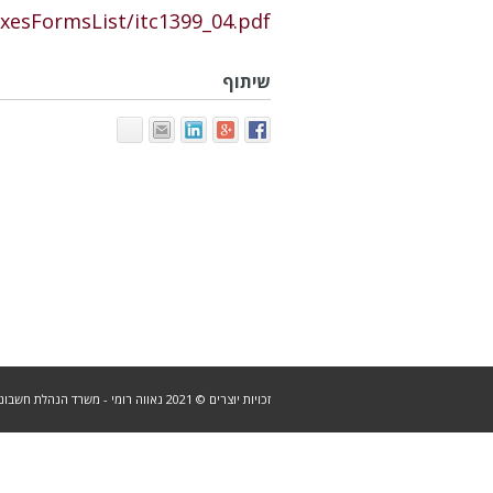
TaxesFormsList/itc1399_04.pdf
שיתוף
זכויות יוצרים © 2021 נאווה רומי - משרד הנהלת חשבונות בהרצליה |