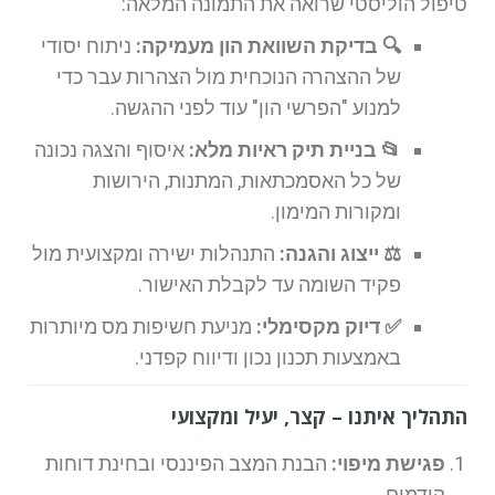
טיפול הוליסטי שרואה את התמונה המלאה:
🔍 בדיקת השוואת הון מעמיקה:
ניתוח יסודי
של ההצהרה הנוכחית מול הצהרות עבר כדי
למנוע "הפרשי הון" עוד לפני ההגשה.
📂 בניית תיק ראיות מלא:
איסוף והצגה נכונה
של כל האסמכתאות, המתנות, הירושות
ומקורות המימון.
⚖️ ייצוג והגנה:
התנהלות ישירה ומקצועית מול
פקיד השומה עד לקבלת האישור.
✅ דיוק מקסימלי:
מניעת חשיפות מס מיותרות
באמצעות תכנון נכון ודיווח קפדני.
התהליך איתנו – קצר, יעיל ומקצועי
פגישת מיפוי:
הבנת המצב הפיננסי ובחינת דוחות
קודמים.