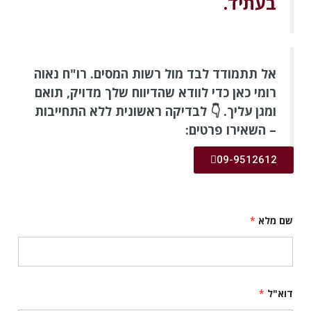
בעתיד.
אל תתמודד לבד מול רשות המסים. רו"ח נאוה
רומי כאן כדי לוודא שהדיווח שלך מדויק, תואם
ומגן עליך.
👇
לבדיקה ראשונית ללא התחייבות
– השאירו פרטים:
09-9512612
שם מלא
*
ה
דוא"ל
*
ו
ד