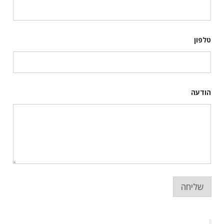
ע
ה
ד
ו
א
טלפון
"
ל
ש
ם
הודעה
שליחה