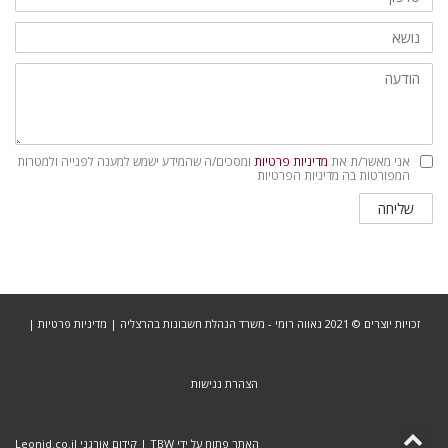
מדיניות
אני מאשר/ת את
מדיניות פרטיות
ומסכים/ה שהמידע ישמש למענה לפנייה ולמטרות
פרטיות
המפורטות בה מדיניות הפרטיות
שליחה
זכויות יוצרים © 2021 נאווה רומי - משרד הנהלת חשבונות בהרצליה |
מדיניות פרטיות
|
הצהרת נגישות
גלילה
האתר פתוח על ידי TBW
|
קידום אורגני Leonid.co.il